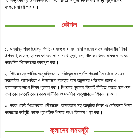
২. অন্যদের প্রতি সহনশীলতা এবং পরবর্তী আনুষ্ঠানিক শিক্ষার জন্য শৃঙ্খলাবোধ
সম্পর্কে ধারণা পাওয়া।
কৌশল
১. অন্যান্য গ্রহণযোগ্য উপায়ের সঙ্গে ছবি, রং, নানা ধরনের সহজ আকর্ষণীয় শিক্ষা
উপকরণ, মডেল, হাতের কাজের সাথে সাথে ছড়া, গল্প, গান ও খেলার মাধ্যমে প্রাক-
প্রাথমিক শিক্ষাদানের ব্যবস্থা করা।
২. শিশুদের স্বাভাবিক অনুসন্ধিৎসা ও কৌতূহলের প্রতি শ্রদ্ধাশীল থেকে তাদের
স্বাভাবিক প্রাণশক্তি ও উচ্ছাসকে ব্যবহার করে আনন্দময় পরিবেশে মমতা ও
ভালোবাসার সাথে শিক্ষা প্রদান করা। শিশুদের সুরক্ষার বিষয়টি নিশ্চিত করতে হবে যেন
তারা কোনভাবেই কোন রকম শারীরিক ও মানসিক অত্যাচারের শিকার না হয়।
৩. সকল ধর্মের শিশুদেরকে ধর্মীয়জ্ঞান, অক্ষরজ্ঞান সহ আধুনিক শিক্ষা ও নৈতিকতা শিক্ষা
প্রদানের কর্মসূচি প্রাক-প্রাথমিক শিক্ষার অংশ হিসেবে গণ্য করা।
ক্লাসের সময়সূচী