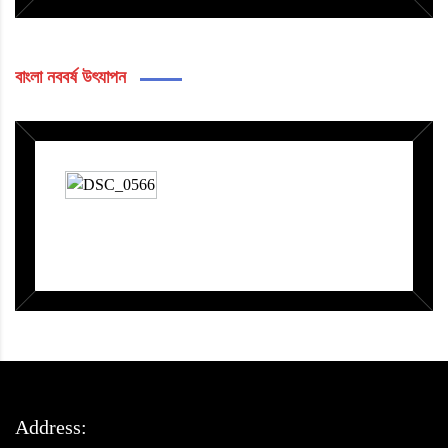
বাংলা নববর্ষ উৎযাপন
Address: